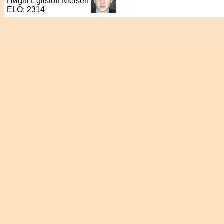
Høgni Egilstoft Nielsen
ELO: 2314