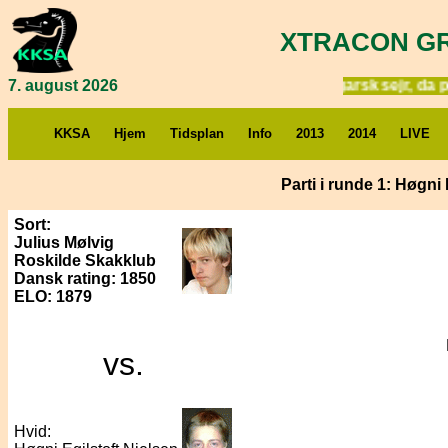
XTRACON GR
7. august 2026
Bulgarsk sejr, da par
KKSA
Hjem
Tidsplan
Info
2013
2014
LIVE
Parti i runde 1: Høgni 
Sort:
Julius Mølvig
Roskilde Skakklub
Dansk rating: 1850
ELO: 1879
vs.
Hvid: