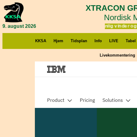
XTRACON GR
Nordisk 
9. august 2026
Yuri som sædvanlig vinder og A
KKSA
Hjem
Tidsplan
Info
LIVE
Tabel
Livekommentering